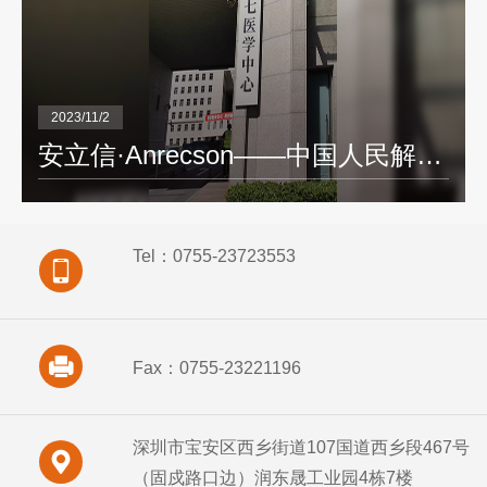
2023/11/2
安立信·Anrecson——中国人民解放军总医院 第七医学中心 27寸4K高清医用监视器项目
Tel：0755-23723553
Fax：0755-23221196
深圳市宝安区西乡街道107国道西乡段467号
（固戍路口边）润东晟工业园4栋7楼