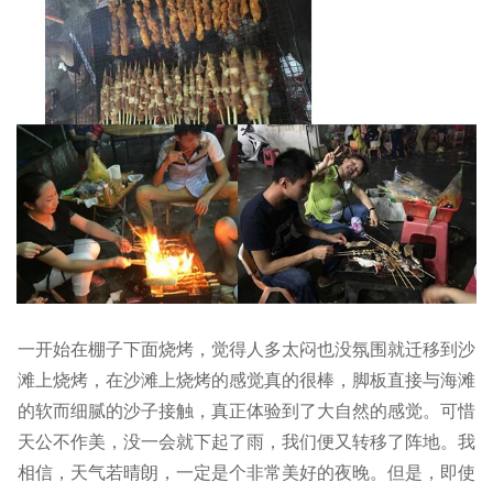
一开始在棚子下面烧烤，觉得人多太闷也没氛围就迁移到沙
滩上烧烤，在沙滩上烧烤的感觉真的很棒，脚板直接与海滩
的软而细腻的沙子接触，真正体验到了大自然的感觉。可惜
天公不作美，没一会就下起了雨，我们便又转移了阵地。我
相信，天气若晴朗，一定是个非常美好的夜晚。但是，即使